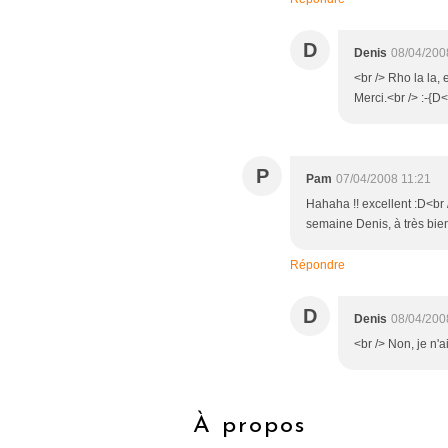
D
Denis
08/04/200
<br /> Rho la la,
Merci.<br /> :-{D<
P
Pam
07/04/2008 11:21
Hahaha !! excellent :D<br 
semaine Denis, à très bient
Répondre
D
Denis
08/04/200
<br /> Non, je n'ai
À propos