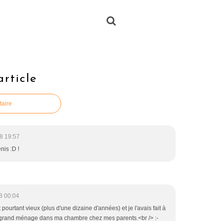
rticle
taire
8 19:57
is :D !
8 00:04
st pourtant vieux (plus d'une dizaine d'années) et je l'avais fait à
rand ménage dans ma chambre chez mes parents.<br /> :-