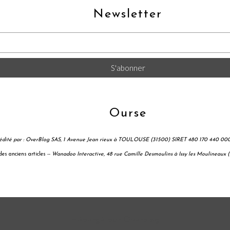
Newsletter
Ourse
t édité par : OverBlog SAS, 1 Avenue Jean rieux à TOULOUSE (31500) SIRET 480 170 440 00
es anciens articles --
Wanadoo Interactive, 48 rue Camille Desmoulins à Issy les Moulineaux 
Hébergé par
Overblog