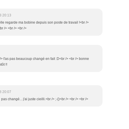
8 20:13
 elle regarde ma bobine depuis son poste de travail !<br />
br /> <br /> <br />
/> t'as pas beaucoup changé en fait :D<br /> <br /> bonne
ôt !!
8 20:07
 pas changé... j'ai juste cieilli.<br /> ;-{)<br /> <br /> <br />