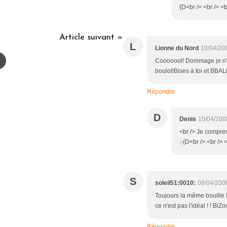
{D<br /> <br /> <b
Article suivant »
L
Lionne du Nord
10/04/20
Cooooool! Dommage je n'ai 
boulot!Bises à toi et BBA
Répondre
D
Denis
10/04/200
<br /> Je compren
:-{D<br /> <br /> 
S
soleil51:0010:
08/04/200
Toujours la même bouille !
ce n'est pas l'idéal ! ! B
Répondre