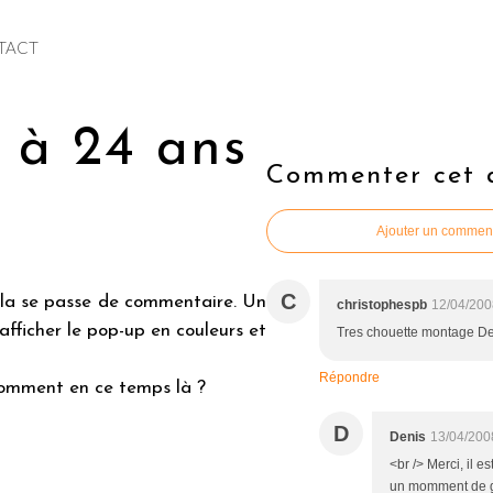
TACT
 à 24 ans
Commenter cet a
Ajouter un commen
C
ela se passe de commentaire. Un
christophespb
12/04/200
 afficher le pop-up en couleurs et
Tres chouette montage Den
.
Répondre
 comment en ce temps là ?
D
Denis
13/04/200
<br /> Merci, il e
un momment de g