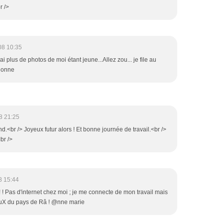
r />
08 10:35
plus de photos de moi étant jeune...Allez zou... je file au
Lionne
8 21:25
d.<br /> Joyeux futur alors ! Et bonne journée de travail.<br />
<br />
8 15:44
 ! Pas d'internet chez moi ; je me connecte de mon travail mais
iZouX du pays de Râ ! @nne marie