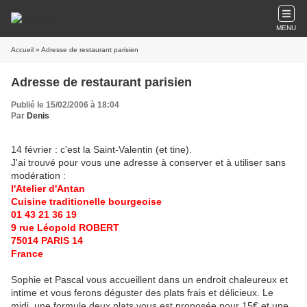
MENU
Accueil
» Adresse de restaurant parisien
Adresse de restaurant parisien
Publié le 15/02/2006 à 18:04
Par
Denis
14 février : c'est la Saint-Valentin (et tine).
J'ai trouvé pour vous une adresse à conserver et à utiliser sans
modération :
l'Atelier d'Antan
Cuisine traditionelle bourgeoise
01 43 21 36 19
9 rue Léopold ROBERT
75014 PARIS 14
France
Sophie et Pascal vous accueillent dans un endroit chaleureux et
intime et vous ferons déguster des plats frais et délicieux. Le
midi, une formule deux plats vous est proposée pour 15€ et une