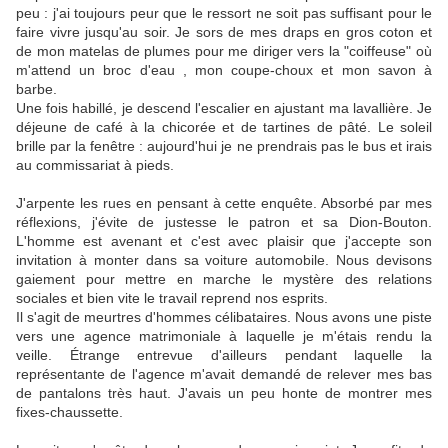
peu : j'ai toujours peur que le ressort ne soit pas suffisant pour le
faire vivre jusqu'au soir. Je sors de mes draps en gros coton et
de mon matelas de plumes pour me diriger vers la "coiffeuse" où
m'attend un broc d'eau , mon coupe-choux et mon savon à
barbe.
Une fois habillé, je descend l'escalier en ajustant ma lavallière. Je
déjeune de café à la chicorée et de tartines de pâté. Le soleil
brille par la fenêtre : aujourd'hui je ne prendrais pas le bus et irais
au commissariat à pieds.
J'arpente les rues en pensant à cette enquête. Absorbé par mes
réflexions, j'évite de justesse le patron et sa Dion-Bouton.
L'homme est avenant et c'est avec plaisir que j'accepte son
invitation à monter dans sa voiture automobile. Nous devisons
gaiement pour mettre en marche le mystère des relations
sociales et bien vite le travail reprend nos esprits.
Il s'agit de meurtres d'hommes célibataires. Nous avons une piste
vers une agence matrimoniale à laquelle je m'étais rendu la
veille. Étrange entrevue d'ailleurs pendant laquelle la
représentante de l'agence m'avait demandé de relever mes bas
de pantalons très haut. J'avais un peu honte de montrer mes
fixes-chaussette.