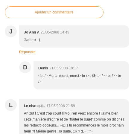
Ajouter un commentaire
J
Jo Ann v.
21/05/2008 14:49
J'adore :-)
Répondre
D
Denis
21/05/2008 19:17
<br /> Merci, merci, merci.<br /> :-{$<br /> <br /> <br
/>
L
Le chat qui...
17/05/2008 21:59
Ah zut ! C'est trop court !!!Moi j'en veux encore ! j'aime bien
cette manière d'écrire et de "traiter le sujet" comme on dit chez
les rédac'bloggeurs... ;-)Dis tu recommences le mois prochain
hein ?! Même genre...la suite, Ok ? :D=^.^=