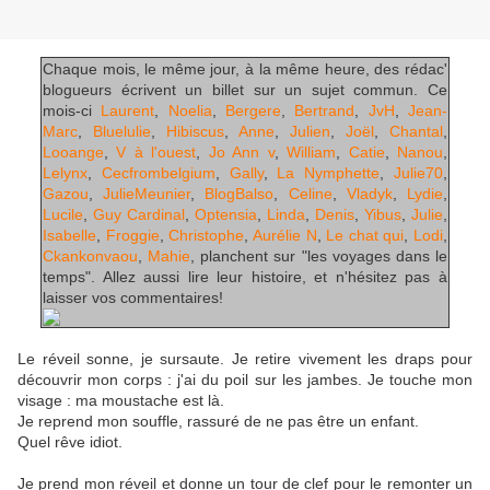
Chaque mois, le même jour, à la même heure, des rédac'
blogueurs écrivent un billet sur un sujet commun. Ce
mois-ci
Laurent
,
Noelia
,
Bergere
,
Bertrand
,
JvH
,
Jean-
Marc
,
Bluelulie
,
Hibiscus
,
Anne
,
Julien
,
Joël
,
Chantal
,
Looange
,
V à l'ouest
,
Jo Ann v
,
William
,
Catie
,
Nanou
,
Lelynx
,
Cecfrombelgium
,
Gally
,
La Nymphette
,
Julie70
,
Gazou
,
JulieMeunier
,
BlogBalso
,
Celine
,
Vladyk
,
Lydie
,
Lucile
,
Guy Cardinal
,
Optensia
,
Linda
,
Denis
,
Yibus
,
Julie
,
Isabelle
,
Froggie
,
Christophe
,
Aurélie N
,
Le chat qui
,
Lodi
,
Ckankonvaou
,
Mahie
, planchent sur "les voyages dans le
temps". Allez aussi lire leur histoire, et n'hésitez pas à
laisser vos commentaires!
Le réveil sonne, je sursaute. Je retire vivement les draps pour
découvrir mon corps : j'ai du poil sur les jambes. Je touche mon
visage : ma moustache est là.
Je reprend mon souffle, rassuré de ne pas être un enfant.
Quel rêve idiot.
Je prend mon réveil et donne un tour de clef pour le remonter un