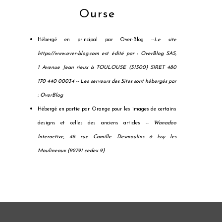
Ourse
Hébergé en principal par Over-Blog --
Le site
https://www.over-blog.com est édité par : OverBlog SAS,
1 Avenue Jean rieux à TOULOUSE (31500) SIRET 480
170 440 00034 --
Les serveurs des Sites sont hébergés par
: OverBlog
Hébergé en partie par Orange pour les images de certains
designs et celles des anciens articles --
Wanadoo
Interactive, 48 rue Camille Desmoulins à Issy les
Moulineaux (92791 cedex 9)