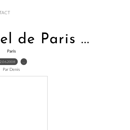
TACT
el de Paris ...
Paris
2.06.2008
…
Par Denis