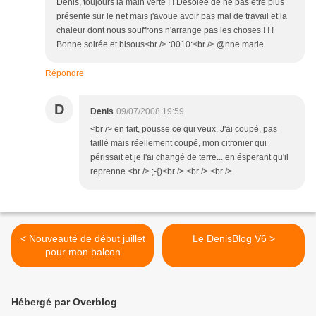
Denis, toujours la main verte ! ! Désolée de ne pas être plus
présente sur le net mais j'avoue avoir pas mal de travail et la
chaleur dont nous souffrons n'arrange pas les choses ! ! !
Bonne soirée et bisous<br /> :0010:<br /> @nne marie
Répondre
D
Denis
09/07/2008 19:59
<br /> en fait, pousse ce qui veux. J'ai coupé, pas
taillé mais réellement coupé, mon citronier qui
périssait et je l'ai changé de terre... en ésperant qu'il
reprenne.<br /> ;-{)<br /> <br /> <br />
< Nouveauté de début juillet
Le DenisBlog V6 >
pour mon balcon
Hébergé par Overblog