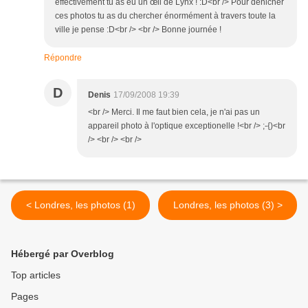
effectivement tu as eu un œil de Lynx ! :D<br /> Pour dénicher
ces photos tu as du chercher énormément à travers toute la
ville je pense :D<br /> <br /> Bonne journée !
Répondre
D
Denis
17/09/2008 19:39
<br /> Merci. Il me faut bien cela, je n'ai pas un
appareil photo à l'optique exceptionelle !<br /> ;-{)<br
/> <br /> <br />
< Londres, les photos (1)
Londres, les photos (3) >
Hébergé par Overblog
Top articles
Pages