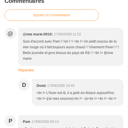
Commentaires
Ajouter un commentaire
@
@nne marie:0010:
17/09/2008 11:52
Suis d'accord avec Pam ! ! lol ! ! ! <br /> Un petit coucou de la
mer rouge où il fait toujours aussi chaud ! ! Vivement l'hiver ! ! !
Belle journée et gros bisous du pays de Râ ! ! <br /> @nne
marie
Répondre
D
Denis
17/09/2008 19:40
<br /> L'hiver est là, il a gelé en Alsace aujourd'hui.
<br /> (j'ai mes sources)<br /> :-{o<br /> <br /> <br />
P
Pam
17/09/2008 09:14