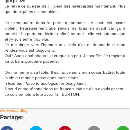
qu'il pleuve.
Je retire ce que j'ai dis : il pleut des hallebardes maintenant. Plus
que deux pâtés d'immeubles.
Je m'engouffre dans la porte à tambour. Le choc est assez
violent, heureusement que j'avais les bras en avant car ça a
amortit ! La porte se décide enfin à tourner : elle est automatique
et j'y suis entré trop vite.
Je me dirige vers l'homme aux clefs d'or et demande si mon
rendez-vous est toujours là.
Oui ! Aaah ahahahaha ! je craque un peu. Je souffle. Je respire à
fond. Le majordome patiente.
On me mène à sa table. Il est là. Je sens mon coeur battre, toute
la vie du monde passe dans mes veines.
"Hello Sir, I have to apologize for being late"
.
Il souri et me répond dans un français mâtiné d'un exquis accent.
Je suis en tête à tête avec Tim BURTON.
#le Rédac'Blog
Partager