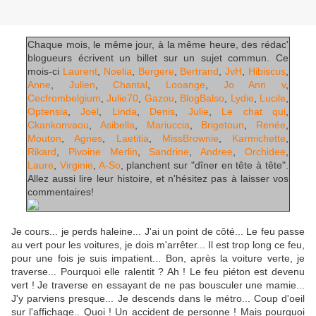
Chaque mois, le même jour, à la même heure, des rédac'
blogueurs écrivent un billet sur un sujet commun. Ce
mois-ci
Laurent
,
Noelia
,
Bergere
,
Bertrand
,
JvH
,
Hibiscus
,
Anne
,
Julien
,
Chantal
,
Looange
,
Jo Ann v
,
Cecfrombelgium
,
Julie70
,
Gazou
,
BlogBalso
,
Lydie
,
Lucile
,
Optensia
,
Joël
,
Linda
,
Denis
,
Julie
,
Le chat qui
,
Ckankonvaou
,
Asibella
,
Mariuccia
,
Brigetoun
,
Renée
,
Mouton
,
Agnes
,
Laetitia
,
MissBrownie
,
Karmichette
,
Rikard
,
Pivoine Merlin
,
Sandrine
,
Andree
,
Orchidee
,
Laure
,
Virginie
,
A-So
, planchent sur "dîner en tête à tête".
Allez aussi lire leur histoire, et n'hésitez pas à laisser vos
commentaires!
Je cours... je perds haleine... J'ai un point de côté... Le feu passe
au vert pour les voitures, je dois m'arrêter... Il est trop long ce feu,
pour une fois je suis impatient... Bon, après la voiture verte, je
traverse... Pourquoi elle ralentit ? Ah ! Le feu piéton est devenu
vert ! Je traverse en essayant de ne pas bousculer une mamie...
J'y parviens presque... Je descends dans le métro... Coup d'oeil
sur l'affichage.. Quoi ! Un accident de personne ! Mais pourquoi