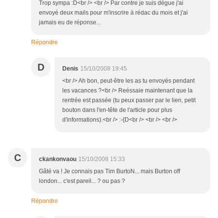
Trop sympa :D<br /> <br /> Par contre je suis dégue j'ai
envoyé deux mails pour m'inscrire à rédac du mois et j'ai
jamais eu de réponse...
Répondre
D
Denis
15/10/2008 19:45
<br /> Ah bon, peut-être les as tu envoyés pendant
les vacances ?<br /> Reéssaie maintenant que la
rentrée est passée (tu peux passer par le lien, petit
bouton dans l'en-tête de l'article pour plus
d'informations).<br /> :-{D<br /> <br /> <br />
C
ckankonvaou
15/10/2008 15:33
Gâté va ! Je connais pas Tim BurtoN... mais Burton off
london... c'est pareil... ? ou pas ?
Répondre