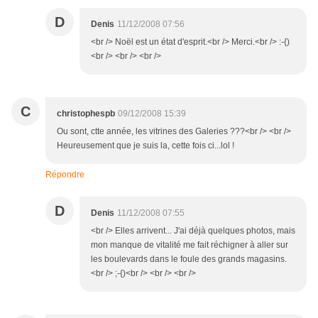
D
Denis
11/12/2008 07:56
<br /> Noël est un état d'esprit.<br /> Merci.<br /> :-{)
<br /> <br /> <br />
C
christophespb
09/12/2008 15:39
Ou sont, ctte année, les vitrines des Galeries ???<br /> <br />
Heureusement que je suis la, cette fois ci...lol !
Répondre
D
Denis
11/12/2008 07:55
<br /> Elles arrivent... J'ai déjà quelques photos, mais
mon manque de vitalité me fait réchigner à aller sur
les boulevards dans le foule des grands magasins.
<br /> ;-{)<br /> <br /> <br />