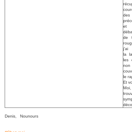
récu
cour
des
préc
et
déba
de 
roug
j'ai
la l
les 
non
couv
le ra
Et vo
Moi
trou
symp
déco
Denis, Nounours