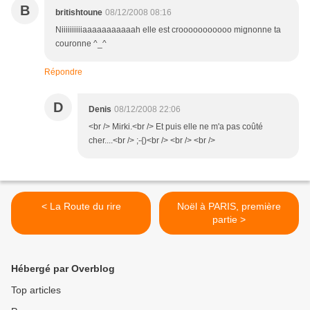
B
britishtoune
08/12/2008 08:16
Niiiiiiiiiiaaaaaaaaaaah elle est crooooooooooo mignonne ta
couronne ^_^
Répondre
D
Denis
08/12/2008 22:06
<br /> Mirki.<br /> Et puis elle ne m'a pas coûté
cher....<br /> ;-{)<br /> <br /> <br />
< La Route du rire
Noël à PARIS, première
partie >
Hébergé par Overblog
Top articles