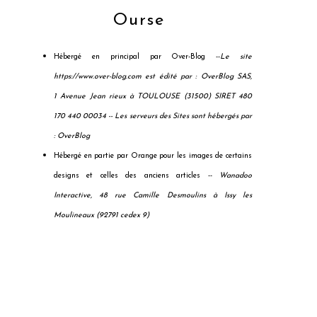
Ourse
Hébergé en principal par Over-Blog --
Le site
https://www.over-blog.com est édité par : OverBlog SAS,
1 Avenue Jean rieux à TOULOUSE (31500) SIRET 480
170 440 00034 --
Les serveurs des Sites sont hébergés par
: OverBlog
Hébergé en partie par Orange pour les images de certains
designs et celles des anciens articles --
Wanadoo
Interactive, 48 rue Camille Desmoulins à Issy les
Moulineaux (92791 cedex 9)