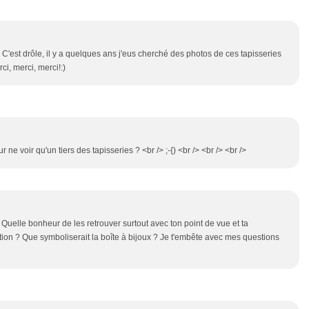
 C'est drôle, il y a quelques ans j'eus cherché des photos de ces tapisseries
ci, merci, merci!:)
e voir qu'un tiers des tapisseries ? <br /> ;-{) <br /> <br /> <br />
 Quelle bonheur de les retrouver surtout avec ton point de vue et ta
tuition ? Que symboliserait la boîte à bijoux ? Je t'embête avec mes questions