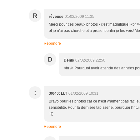
R
rêveuse
01/02/2009 11:35
Merci pour ces beaux photos - c'est magnifique! <br />
et je n'ai pas cherché et à présent enfin je les vois! Mer
Répondre
D
Denis
02/02/2009 22:50
<br /> Pourquoi avoir attendu des années pour n
:
:0040: LLT
01/02/2009 10:31
Bravo pour les photos car ce n'est vraiment pas facile.
sensibilité. Pour la dernière tapisserie, pourquoi l'in
:-))
Répondre