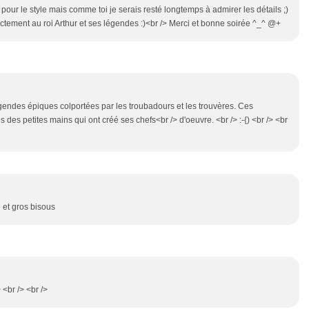
pour le style mais comme toi je serais resté longtemps à admirer les détails ;)
tement au roi Arthur et ses légendes :)<br /> Merci et bonne soirée ^_^ @+
endes épiques colportées par les troubadours et les trouvères. Ces
des petites mains qui ont créé ses chefs<br /> d'oeuvre. <br /> :-{) <br /> <br
 et gros bisous
 <br /> <br />