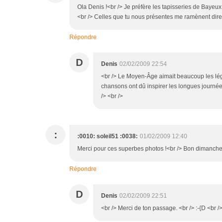
Ola Denis !<br /> Je préfère les tapisseries de Bayeux 
<br /> Celles que tu nous présentes me ramènent direc
Répondre
D
Denis
02/02/2009 22:54
<br /> Le Moyen-Âge aimait beaucoup les lég
chansons ont dû inspirer les longues journées 
/> <br />
:
:0010: soleil51 :0038:
01/02/2009 12:40
Merci pour ces superbes photos !<br /> Bon dimanche
Répondre
D
Denis
02/02/2009 22:51
<br /> Merci de ton passage. <br /> :-{D <br />