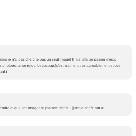
 mais je n'ai pas cherché pas un seul image! Il m'a fallu se passer d'eux.
ces photoes,j'ai se réjoui beaocoup:)c'est vraiment tres agréablement et ces
ant:)
endre et que ces images te plaisent.<br /> :-{)<br /> <br /> <br />