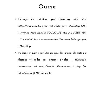
Ourse
Hébergé en principal par Over-Blog --
Le site
https://www.over-blog.com est édité par : OverBlog SAS,
1 Avenue Jean rieux à TOULOUSE (31500) SIRET 480
170 440 00034 --
Les serveurs des Sites sont hébergés par
: OverBlog
Hébergé en partie par Orange pour les images de certains
designs et celles des anciens articles --
Wanadoo
Interactive, 48 rue Camille Desmoulins à Issy les
Moulineaux (92791 cedex 9)