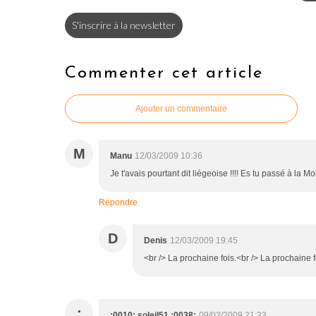
S'inscrire à la newsletter
Commenter cet article
Ajouter un commentaire
M
Manu
12/03/2009 10:36
Je t'avais pourtant dit liégeoise !!!! Es tu passé à la Mo
Répondre
D
Denis
12/03/2009 19:45
<br /> La prochaine fois.<br /> La prochaine foi
:
:0010: soleil51 :0038:
09/03/2009 21:33