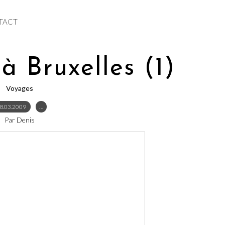
TACT
à Bruxelles (1)
Voyages
8.03.2009
…
Par Denis