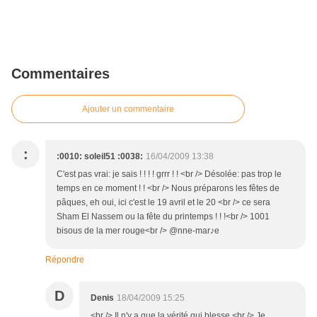
Commentaires
Ajouter un commentaire
:
:0010: soleil51 :0038:
16/04/2009 13:38
C'est pas vrai: je sais ! ! ! ! grrr ! ! <br /> Désolée: pas trop le
temps en ce moment ! ! <br /> Nous préparons les fêtes de
pâques, eh oui, ici c'est le 19 avril et le 20 <br /> ce sera
Sham El Nassem ou la fête du printemps ! ! !<br /> 1001
bisous de la mer rouge<br /> @nne-mar♪e
Répondre
D
Denis
18/04/2009 15:25
<br /> Il n'y a que la vérité qui blesse.<br /> Je