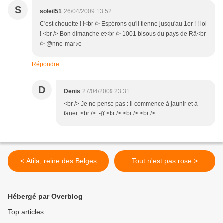
S
soleil51
26/04/2009 13:52
C'est chouette ! !<br /> Espérons qu'il tienne jusqu'au 1er ! ! lol
! <br /> Bon dimanche et<br /> 1001 bisous du pays de Râ<br
/> @nne-mar♪e
Répondre
D
Denis
27/04/2009 23:31
<br /> Je ne pense pas : il commence à jaunir et à
faner. <br /> :-{( <br /> <br /> <br />
< Atila, reine des Belges
Tout n'est pas rose >
Hébergé par Overblog
Top articles