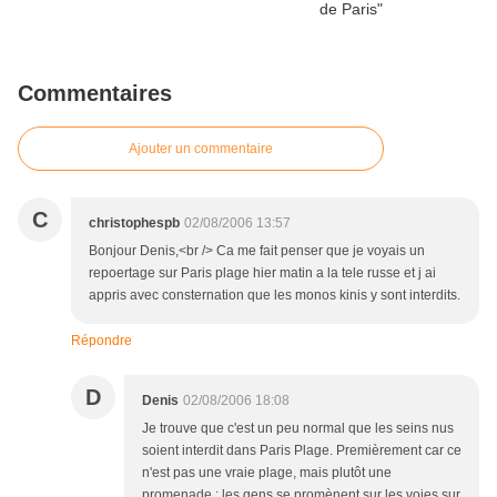
Commentaires
Ajouter un commentaire
C
christophespb
02/08/2006 13:57
Bonjour Denis,<br /> Ca me fait penser que je voyais un
repoertage sur Paris plage hier matin a la tele russe et j ai
appris avec consternation que les monos kinis y sont interdits.
Répondre
D
Denis
02/08/2006 18:08
Je trouve que c'est un peu normal que les seins nus
soient interdit dans Paris Plage. Premièrement car ce
n'est pas une vraie plage, mais plutôt une
promenade : les gens se promènent sur les voies sur