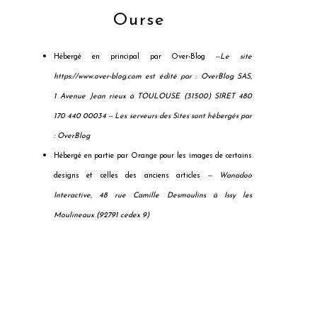
Ourse
Hébergé en principal par Over-Blog --
Le site
https://www.over-blog.com est édité par : OverBlog SAS,
1 Avenue Jean rieux à TOULOUSE (31500) SIRET 480
170 440 00034 --
Les serveurs des Sites sont hébergés par
: OverBlog
Hébergé en partie par Orange pour les images de certains
designs et celles des anciens articles --
Wanadoo
Interactive, 48 rue Camille Desmoulins à Issy les
Moulineaux (92791 cedex 9)