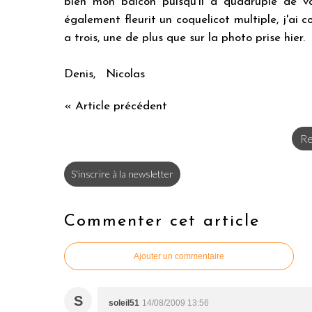
bien mon balcon puisqu'il a quadruplé de vo
également fleurit un coquelicot multiple, j'ai c
a trois, une de plus que sur la photo prise hier.
Denis, Nicolas
« Article précédent
Re
S'inscrire à la newsletter
Commenter cet article
Ajouter un commentaire
S
soleil51
14/08/2009 13:56