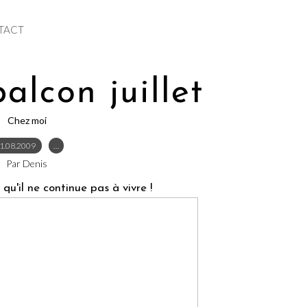
TACT
alcon juillet
Chez moi
1.08.2009
…
Par Denis
qu'il ne continue pas à vivre !