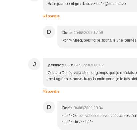
Belle journée et gros bisous<br /> @nne mar♪e
Répondre
D
Denis
15/08/2009 17:59
<br /> Merci, pour toi je souhaite une journée 
J
jackline :0059:
04/08/2009 00:02
Coucou Denis..voilà bien longtemps que je n n'étais pa
c'est agréable..bravo, tu as la main verte..je te fais ple
Répondre
D
Denis
04/08/2009 20:34
<br /> Oui, des choses restent et d'autres s'en
<br /> <br /> <br />