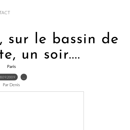
TACT
, sur le bassin de
e, un soir....
Paris
8.09.2009
…
Par Denis