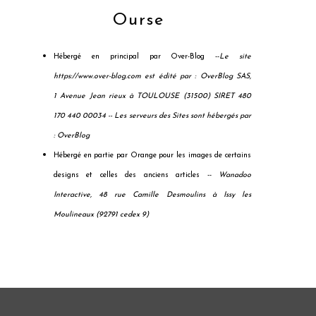
Ourse
Hébergé en principal par Over-Blog --
Le site
https://www.over-blog.com est édité par : OverBlog SAS,
1 Avenue Jean rieux à TOULOUSE (31500) SIRET 480
170 440 00034 --
Les serveurs des Sites sont hébergés par
: OverBlog
Hébergé en partie par Orange pour les images de certains
designs et celles des anciens articles --
Wanadoo
Interactive, 48 rue Camille Desmoulins à Issy les
Moulineaux (92791 cedex 9)