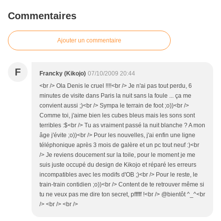
Commentaires
Ajouter un commentaire
F
Francky (Kikojo)
07/10/2009 20:44
<br /> Ola Denis le cruel !!!!<br /> Je n'ai pas tout perdu, 6
minutes de visite dans Paris la nuit sans la foule ... ça me
convient aussi ;)<br /> Sympa le terrain de foot ;o))<br />
Comme toi, j'aime bien les cubes bleus mais les sons sont
terribles :$<br /> Tu as vraiment passé la nuit blanche ? A mon
âge j'évite ;o))<br /> Pour les nouvelles, j'ai enfin une ligne
téléphonique après 3 mois de galère et un pc tout neuf :)<br
/> Je reviens doucement sur la toile, pour le moment je me
suis juste occupé du design de Kikojo et réparé les erreurs
incompatibles avec les modifs d'OB ;)<br /> Pour le reste, le
train-train contidien ;o))<br /> Content de te retrouver même si
tu ne veux pas me dire ton secret, pfffff !<br /> @bientôt ^_^<br
/> <br /> <br />