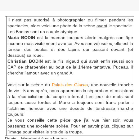
Il n'est pas autorisé à photographier ou filmer pendant les
spectacles, alors voici une photo de la scène
avant
le spectacle.
Les Bodins sont un couple atypique :
Maria BODIN
est la maman toujours alèrte malgrès son âge
inconnu mais visiblement avancé. Avec son vélosolex, elle est la
terreur des poules et des lapins qui passent devant (et
dessous) sa roue.
Christian BODIN
est le fils nigaud qui avait enfin réussi son
CAP de charpentier au bout de la 14ème tentative. Puceau, il
cherche l'amour avec un grand A.
Voici sur la scène du
Palais des Glaces
, une nouvelle tranche
de vie : 5 ans après, nous apprenons la séparation et assistons
à la réconciliation du couple infernal. Les jeux de mots sont
toujours aussi tordus et Marie a toujours sont franc parler :
l'alchimie humour avec une dosette de tendresse marche
toujours.
Je vous conseille cette pièce que j'ai vue hier soir, vous
passerez une excelente soirée. Pour en savoir plus, cliquez sur
l'image pour visiter le site de la troupe.
Denis, Marabout à ses heures