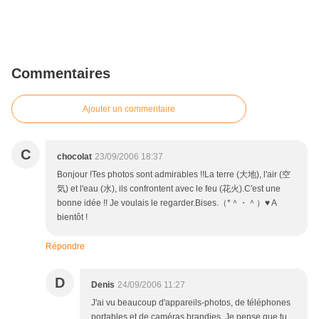
Commentaires
Ajouter un commentaire
C
chocolat
23/09/2006 18:37
Bonjour !Tes photos sont admirables !!La terre (大地), l'air (空
気) et l'eau (水), ils confrontent avec le feu (花火).C'est une
bonne idée !! Je voulais le regarder.Bises.（*＾・＾）♥ A
bientôt !
Répondre
D
Denis
24/09/2006 11:27
J'ai vu beaucoup d'appareils-photos, de téléphones
portables et de caméras brandies. Je pense que tu