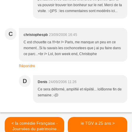
va pouvoir trouver ton bonheur sur le net. Merci de ta
visite. :-{)PS : les commentaires sont modérés ici...
C
christophespb
23/09/2006 16:45
C est chouette ca !!!<br /> Paris, me manque un peu en ce
moment...Si tu savais les cochoncetees que j ai pu faire dans
ce parc...<br /> Lol, bon week end, Christophe
Répondre
D
Denis
24/09/2006 11:26
Ce sera déformé, amplifié et répété... lolBonne fin de
semaine.:-{D
< la comédie Française -
le TGV a 25 ans >
Journées du patrimoine