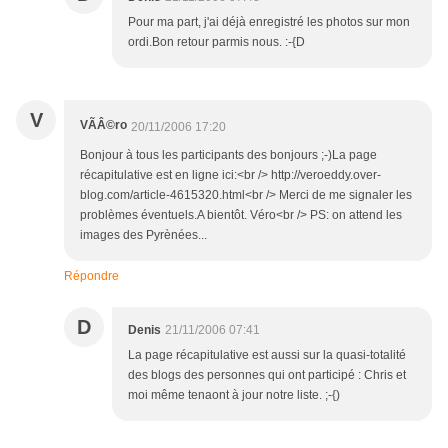
Pour ma part, j'ai déjà enregistré les photos sur mon
ordi.Bon retour parmis nous. :-{D
V
VÃÂ©ro
20/11/2006 17:20
Bonjour à tous les participants des bonjours ;-)La page
récapitulative est en ligne ici:<br /> http://veroeddy.over-
blog.com/article-4615320.html<br /> Merci de me signaler les
problèmes éventuels.A bientôt. Véro<br /> PS: on attend les
images des Pyrènées...
Répondre
D
Denis
21/11/2006 07:41
La page récapitulative est aussi sur la quasi-totalité
des blogs des personnes qui ont participé : Chris et
moi même tenaont à jour notre liste. ;-{)