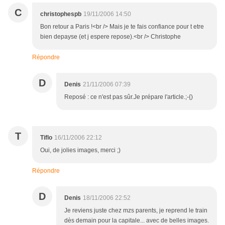
C
christophespb
19/11/2006 14:50
Bon retour a Paris !<br /> Mais je te fais confiance pour t etre
bien depayse (et j espere repose).<br /> Christophe
Répondre
D
Denis
21/11/2006 07:39
Reposé : ce n'est pas sûr.Je prépare l'article.;-{)
T
Tiflo
16/11/2006 22:12
Oui, de jolies images, merci ;)
Répondre
D
Denis
18/11/2006 22:52
Je reviens juste chez mzs parents, je reprend le train
dès demain pour la capitale... avec de belles images.