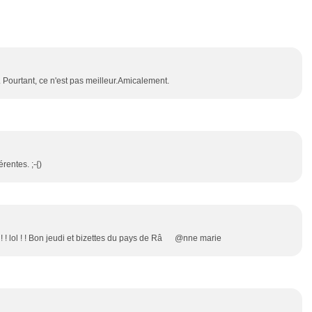
 Pourtant, ce n'est pas meilleur.Amicalement.
rentes. ;-{)
 ! ! lol ! ! Bon jeudi et bizettes du pays de Râ @nne marie