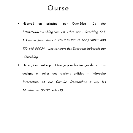
Ourse
Hébergé en principal par Over-Blog --
Le site
https://www.over-blog.com est édité par : OverBlog SAS,
1 Avenue Jean rieux à TOULOUSE (31500) SIRET 480
170 440 00034 --
Les serveurs des Sites sont hébergés par
: OverBlog
Hébergé en partie par Orange pour les images de certains
designs et celles des anciens articles --
Wanadoo
Interactive, 48 rue Camille Desmoulins à Issy les
Moulineaux (92791 cedex 9)