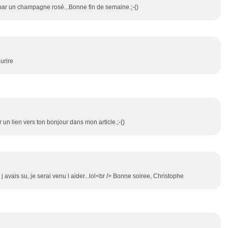
 par un champagne rosé...Bonne fin de semaine.;-{)
urire
 un lien vers ton bonjour dans mon article.;-{)
 j avais su, je serai venu l aider...lol<br /> Bonne soiree, Christophe