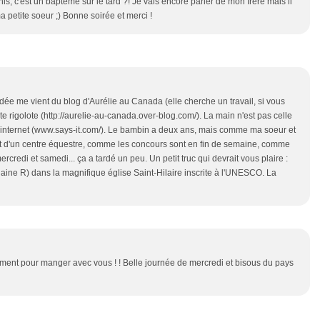
this, c'est un baptême sur le tard ?! Je vais encore parler de mon frère mais il
petite soeur ;) Bonne soirée et merci !
. L'idée me vient du blog d'Aurélie au Canada (elle cherche un travail, si vous
e rigolote (http://aurelie-au-canada.over-blog.com/). La main n'est pas celle
r internet (www.says-it.com/). Le bambin a deux ans, mais comme ma soeur et
ant d'un centre équestre, comme les concours sont en fin de semaine, comme
credi et samedi... ça a tardé un peu. Un petit truc qui devrait vous plaire :
laine R) dans la magnifique église Saint-Hilaire inscrite à l'UNESCO. La
ement pour manger avec vous ! ! Belle journée de mercredi et bisous du pays