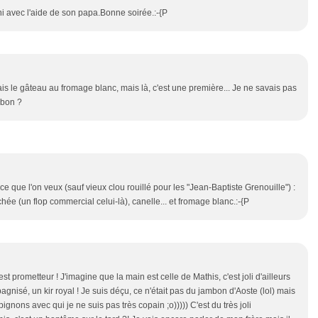
 fini avec l'aide de son papa.Bonne soirée.:-{P
s le gâteau au fromage blanc, mais là, c'est une première... Je ne savais pas
t bon ?
 ce que l'on veux (sauf vieux clou rouillé pour les "Jean-Baptiste Grenouille") :
hée (un flop commercial celui-là), canelle... et fromage blanc.:-{P
 prometteur ! J'imagine que la main est celle de Mathis, c'est joli d'ailleurs
isé, un kir royal ! Je suis déçu, ce n'était pas du jambon d'Aoste (lol) mais
gnons avec qui je ne suis pas très copain ;o))))) C'est du très joli