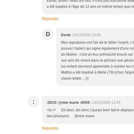
travail, bravo ! Mais dis moi, il n'est pas tout jeune Ma
a été baptisé à l'âge de 12 ans en même temps que ma 
Répondre
D
Denis
13/12/2006 19:08
Mes signatures ont l'air de te titiller l'esprit
pouvez l'aider) qui signe également d'une not
de Mathis : c'est un truc prémaché trouvé su
son ami (ils vivent dans le pêcher) son gér
les enfant viennent apprendre à monter les mer
Mathis a été baptisé à Melle (79) (chez Ségo
classe totale...;-{)
:
:0010: @nne marie :0059:
13/12/2006 12:45
<br /> Eh bien, dis donc j'aurais bien fait le déplac
des pharaons @nne marie
Répondre