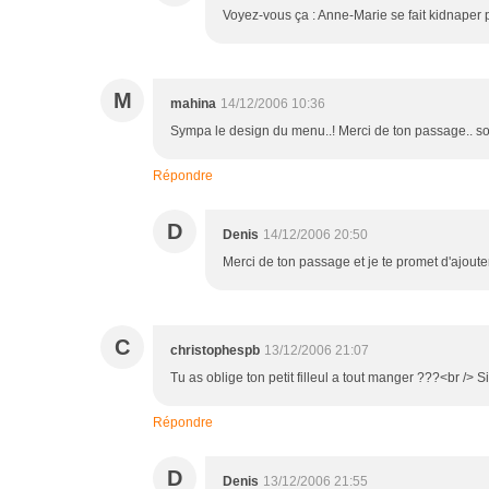
Voyez-vous ça : Anne-Marie se fait kidnaper
M
mahina
14/12/2006 10:36
Sympa le design du menu..! Merci de ton passage.. so
Répondre
D
Denis
14/12/2006 20:50
Merci de ton passage et je te promet d'ajouter
C
christophespb
13/12/2006 21:07
Tu as oblige ton petit filleul a tout manger ???<br /> Si
Répondre
D
Denis
13/12/2006 21:55