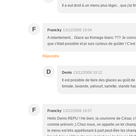
Il a eut droit à un menu plus léger... que j'ai
F
Francky
13/12/2006 19:04
A retardement... Glace au fromage blanc ??? Je connai
que c'était possible et je suis curieux de goûter ! C'es
Répondre
D
Denis
13/12/2006 19:12
Il est possible de faire des glaces au goût de
tomate, lavande, yahourt, sariette, viande hac
F
Francky
13/12/2006 18:57
Hello Denis REPU ! He bien, la couronne de César, c'est
comme prénom ;) Chez nous, on appelle un kir champagn
le menu est très appétissant à part peut-être les champi