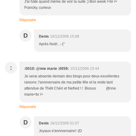
J'ai hâte quand même de voir la suite ;) Bon week !<br />
Francky, curieux
Répondre
D
Denis
16/12/2006 15:08
Après Noël...:-{°
:
:0010: @nne marie :0059:
15/12/2006 23:44
Je serai absente demain des blogs pour deux excellentes
raisons: l'anniversaire de ma petite fille et la visite tant
attendue de Théti Chéri et Nefred ! ! Bisous @nne
marie<br />
Répondre
D
Denis
16/12/2006 01:07
Joyaux e'anniversaire!:-{D