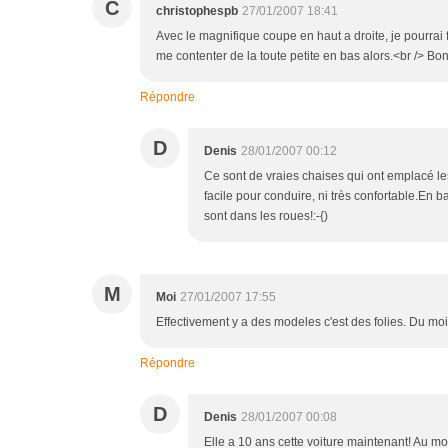
C
christophespb
27/01/2007 18:41
Avec le magnifique coupe en haut a droite, je pourrai fai
me contenter de la toute petite en bas alors.<br /> B
Répondre
D
Denis
28/01/2007 00:12
Ce sont de vraies chaises qui ont emplacé les 
facile pour conduire, ni très confortable.En b
sont dans les roues!:-{)
M
Moi
27/01/2007 17:55
Effectivement y a des modeles c'est des folies. Du moi
Répondre
D
Denis
28/01/2007 00:08
Elle a 10 ans cette voiture maintenant! Au mo