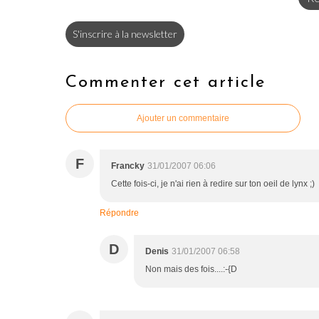
S'inscrire à la newsletter
Commenter cet article
Ajouter un commentaire
F
Francky
31/01/2007 06:06
Cette fois-ci, je n'ai rien à redire sur ton oeil de lynx ;)
Répondre
D
Denis
31/01/2007 06:58
Non mais des fois....:-{D