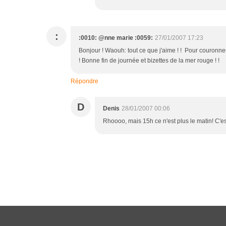
:
:0010: @nne marie :0059:
27/01/2007 17:23
Bonjour ! Waouh: tout ce que j'aime ! ! Pour couronner
! Bonne fin de journée et bizettes de la mer rouge !
Répondre
D
Denis
28/01/2007 00:06
Rhoooo, mais 15h ce n'est plus le matin! C'es