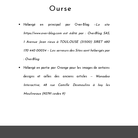
Ourse
Hébergé en principal par Over-Blog --
Le site
https://www.over-blog.com est édité par : OverBlog SAS,
1 Avenue Jean rieux à TOULOUSE (31500) SIRET 480
170 440 00034 --
Les serveurs des Sites sont hébergés par
: OverBlog
Hébergé en partie par Orange pour les images de certains
designs et celles des anciens articles --
Wanadoo
Interactive, 48 rue Camille Desmoulins à Issy les
Moulineaux (92791 cedex 9)