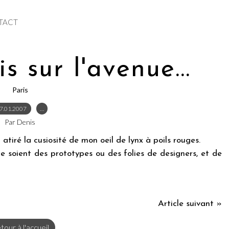
TACT
s sur l'avenue...
Paris
7.01.2007
…
Par Denis
 atiré la cusiosité de mon oeil de lynx à poils rouges.
ce soient des prototypes ou des folies de designers, et de
Article suivant »
tour à l'accueil