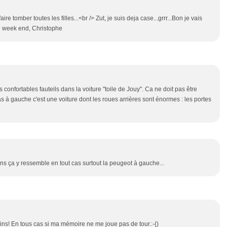
re tomber toutes les filles...<br /> Zut, je suis deja case...grrr...Bon je vais
on week end, Christophe
confortables fauteils dans la voiture "toile de Jouy". Ca ne doit pas être
as à gauche c'est une voiture dont les roues arrières sont énormes : les portes
ns ça y ressemble en tout cas surtout la peugeot à gauche...
ins! En tous cas si ma mémoire ne me joue pas de tour.:-{)