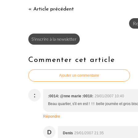
« Article précédent
Re
S'inscrire à la newsletter
Commenter cet article
Ajouter un commentaire
:
:0014: @nne marie :0010:
29/01/2007 10:40
Beau quartier, s'il en est ! ! ! belle journée et gro
Répondre
D
Denis
29/01/2007 21:35