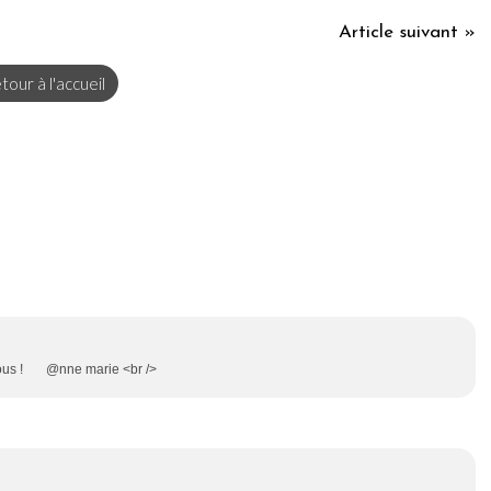
Article suivant »
tour à l'accueil
s bisous ! @nne marie <br />