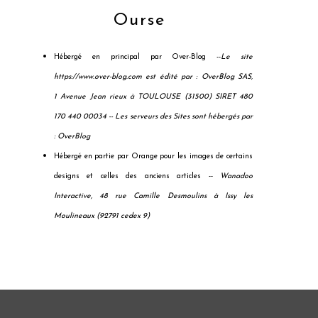
Ourse
Hébergé en principal par Over-Blog --
Le site
https://www.over-blog.com est édité par : OverBlog SAS,
1 Avenue Jean rieux à TOULOUSE (31500) SIRET 480
170 440 00034 --
Les serveurs des Sites sont hébergés par
: OverBlog
Hébergé en partie par Orange pour les images de certains
designs et celles des anciens articles --
Wanadoo
Interactive, 48 rue Camille Desmoulins à Issy les
Moulineaux (92791 cedex 9)