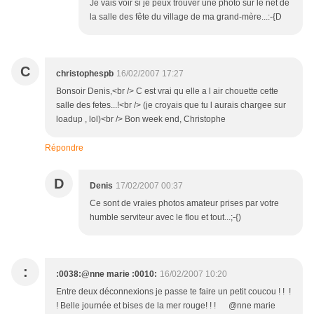
Je vais voir si je peux trouver une photo sur le net de
la salle des fête du village de ma grand-mère...:-{D
C
christophespb
16/02/2007 17:27
Bonsoir Denis,<br /> C est vrai qu elle a l air chouette cette
salle des fetes...!<br /> (je croyais que tu l aurais chargee sur
loadup , lol)<br /> Bon week end, Christophe
Répondre
D
Denis
17/02/2007 00:37
Ce sont de vraies photos amateur prises par votre
humble serviteur avec le flou et tout...;-{)
:
:0038:@nne marie :0010:
16/02/2007 10:20
Entre deux déconnexions je passe te faire un petit coucou ! ! !
! Belle journée et bises de la mer rouge! ! ! @nne marie