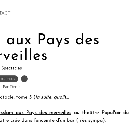
TACT
 aux Pays des
veilles
Spectacles
0.03.2007
…
Par Denis
ctacle, tome 5 (
la suite, quoi!
)...
sslam aux Pays des merveilles
au théâtre Popul'air du
tre créé dans l'enceinte d'un bar (très sympa).