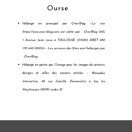
Ourse
Hébergé en principal par Over-Blog --
Le site
https://www.over-blog.com est édité par : OverBlog SAS,
1 Avenue Jean rieux à TOULOUSE (31500) SIRET 480
170 440 00034 --
Les serveurs des Sites sont hébergés par
: OverBlog
Hébergé en partie par Orange pour les images de certains
designs et celles des anciens articles --
Wanadoo
Interactive, 48 rue Camille Desmoulins à Issy les
Moulineaux (92791 cedex 9)