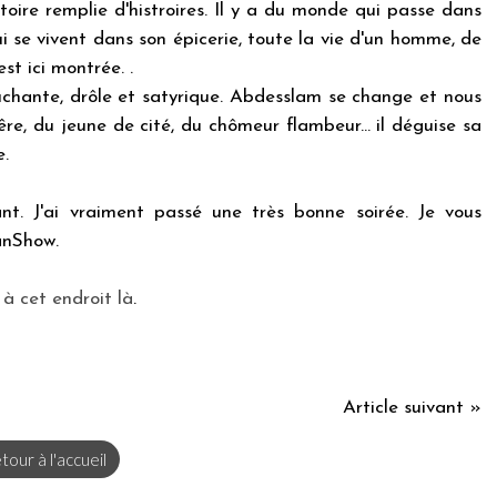
oire remplie d'histroires. Il y a du monde qui passe dans
qui se vivent dans son épicerie, toute la vie d'un homme, de
est ici montrée. .
chante, drôle et satyrique. Abdesslam se change et nous
rêre, du jeune de cité, du chômeur flambeur... il déguise sa
e.
ant. J'ai vraiment passé une très bonne soirée. Je vous
nShow.
i
à cet endroit là
.
Article suivant »
tour à l'accueil