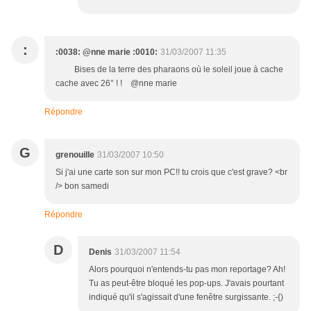
:
:0038: @nne marie :0010:
31/03/2007 11:35
Bises de la terre des pharaons où le soleil joue à cache
cache avec 26° ! ! @nne marie
Répondre
G
grenouille
31/03/2007 10:50
Si j'ai une carte son sur mon PC!! tu crois que c'est grave? <br
/> bon samedi
Répondre
D
Denis
31/03/2007 11:54
Alors pourquoi n'entends-tu pas mon reportage? Ah!
Tu as peut-être bloqué les pop-ups. J'avais pourtant
indiqué qu'il s'agissait d'une fenêtre surgissante. ;-{)