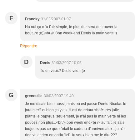
F
Francky
31/03/2007 01:07
Ha oui ça m'a l'air simple, le plus dur sera de trouver la
bouture ;o))<br /> Bon week-end Denis la main verte :)
Répondre
D
Denis
31/03/2007 10:05
Tu en veux? Dis le vite!:-{o
G
grenouille
30/03/2007 19:40
Je me disais bien aussi, mais où est passé Denis-Nicolas le
jardinier? et bien ça y est, il est de retour.<br /> très jolie
plante le papyrus. seulement, je n'ai pas la main verte ni les
pouces non plus...<br /> bon week end<br /> au fait, je sais
toujours pas ce que c'était le cadeau d'anniversaire... je n'ai
rien vu et rien entendu "ici". tu veux bien me le dire???