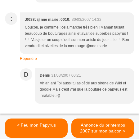
:
:0038: @nne marie :0010:
30/03/2007 14:32
Coucou, je confirme : cela marche très bien ! Maman faisait
beaucoup de bouturages ainsi et avait de superbes papyrus !
! ! Vas jeter un coup d'oeil sur mon article du jour ....lol ! ! Bon
vendredi et bizettes de la mer rouge @nne marie
Répondre
D
Denis
31/03/2007 00:21
Ah ah ah! Toi aussi tu as cédé aux sirène de Wiki et
google.Mais c'est vrai que la bouture de papyrus est
inratable.;-{)
< Feu mon Papyrus
Annonce du printemps
2007 sur mon balcon >