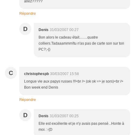
allez?????
Répondre
D
Denis
31/03/2007 00:27
Bon alors le cadeau était.........quatre
colliers.Tadaaammm!tu n'as pas de carte son sur ton
PC?;-{)
C
christophespb
30/03/2007 15:58
Longue vie aux papys russes !!!<br /> (ok ok => je sors)<br />
Bon week end Denis
Répondre
D
Denis
31/03/2007 00:25
Elle est excélente et je n'y avais pas pensé...Honte à
moi. :-{D