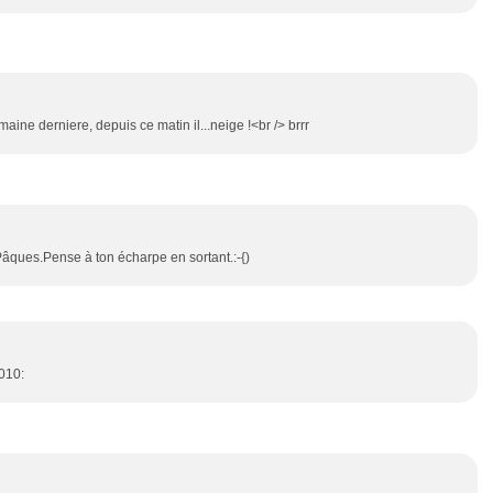
maine derniere, depuis ce matin il...neige !<br /> brrr
à Pâques.Pense à ton écharpe en sortant.:-{)
0010: