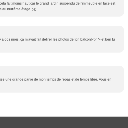
cela fait moins haut car le grand jardin suspendu de l'immeuble en face est
 au huitième étage. ;-{)
 a qqs mois, ça m'avait fait délirer les photos de ton balcon!<br /> et ben tu
 passe une grande partie de mon temps de repas et de temps libre. Vous en