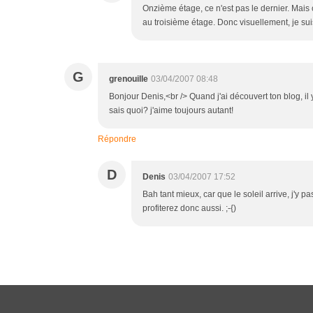
Onzième étage, ce n'est pas le dernier. Mais 
au troisième étage. Donc visuellement, je suis
G
grenouille
03/04/2007 08:48
Bonjour Denis,<br /> Quand j'ai découvert ton blog, il y
sais quoi? j'aime toujours autant!
Répondre
D
Denis
03/04/2007 17:52
Bah tant mieux, car que le soleil arrive, j'y
profiterez donc aussi. ;-{)