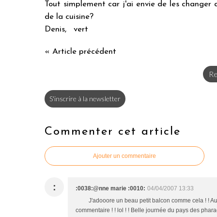
Tout simplement car j'ai envie de les changer d
de la cuisine?
Denis, vert
« Article précédent
Re
S'inscrire à la newsletter
Commenter cet article
Ajouter un commentaire
:
:0038:@nne marie :0010:
04/04/2007 13:33
J'adooore un beau petit balcon comme cela ! ! Aujou
commentaire ! ! lol ! ! Belle journée du pays des 