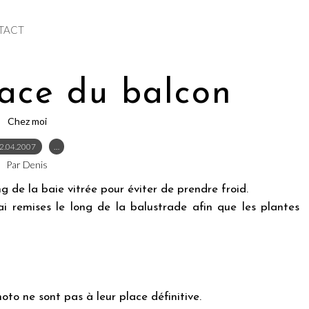
TACT
lace du balcon
Chez moi
2.04.2007
…
Par Denis
ng de la baie vitrée pour éviter de prendre froid.
i remises le long de la balustrade afin que les plantes
oto ne sont pas à leur place définitive.