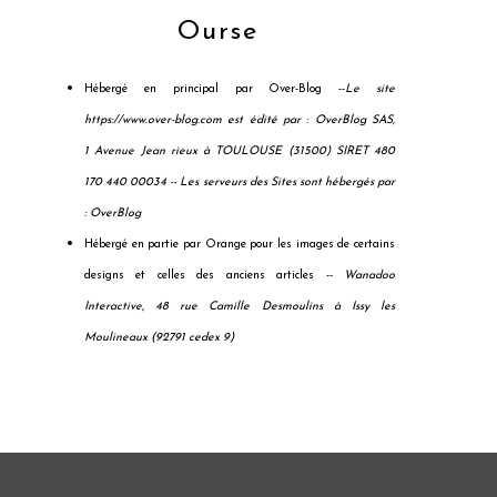
Ourse
Hébergé en principal par Over-Blog --
Le site
https://www.over-blog.com est édité par : OverBlog SAS,
1 Avenue Jean rieux à TOULOUSE (31500) SIRET 480
170 440 00034 --
Les serveurs des Sites sont hébergés par
: OverBlog
Hébergé en partie par Orange pour les images de certains
designs et celles des anciens articles --
Wanadoo
Interactive, 48 rue Camille Desmoulins à Issy les
Moulineaux (92791 cedex 9)