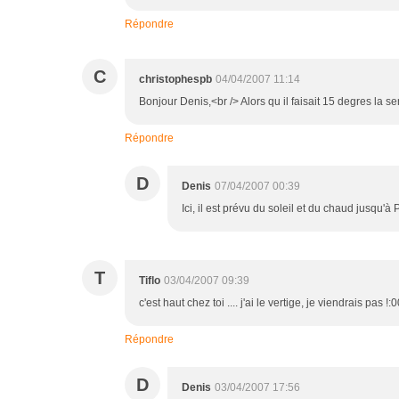
Répondre
C
christophespb
04/04/2007 11:14
Bonjour Denis,<br /> Alors qu il faisait 15 degres la se
Répondre
D
Denis
07/04/2007 00:39
Ici, il est prévu du soleil et du chaud jusqu'
T
Tiflo
03/04/2007 09:39
c'est haut chez toi .... j'ai le vertige, je viendrais pas !:
Répondre
D
Denis
03/04/2007 17:56