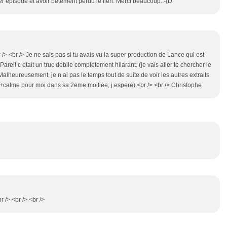
ier épisode et avoir bêtement perdu le lien. Merci beaucoup.:-{D
r /> <br /> Je ne sais pas si tu avais vu la super production de Lance qui est
reil c etait un truc debile completement hilarant. (je vais aller te chercher le
 Malheureusement, je n ai pas le temps tout de suite de voir les autres extraits
 (+calme pour moi dans sa 2eme moitiee, j espere).<br /> <br /> Christophe
 /> <br /> <br />