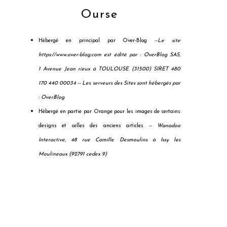
Ourse
Hébergé en principal par Over-Blog --
Le site
https://www.over-blog.com est édité par : OverBlog SAS,
1 Avenue Jean rieux à TOULOUSE (31500) SIRET 480
170 440 00034 --
Les serveurs des Sites sont hébergés par
: OverBlog
Hébergé en partie par Orange pour les images de certains
designs et celles des anciens articles --
Wanadoo
Interactive, 48 rue Camille Desmoulins à Issy les
Moulineaux (92791 cedex 9)