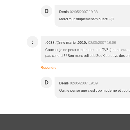
D
Denis
02/05/2007 19:38
Merci tout simplement?Mouarf! :-{D
:
:0038:@nne marie :0010:
02/05/2007 16:06
Coucou, je ne peux capter que trois TV5 (orient, eur
pas celle-ci ! ! Bon mercredi et biZouX du pays des
Répondre
D
Denis
02/05/2007 19:39
Oui, je pense que c'est trop moderne et trop 