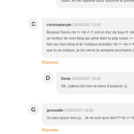
Ouiiii! Je me rappelle avoir visionné le prem
C
christophespb
03/05/2007 12:03
Bonjour Denis,<br /> <br /> C est un truc de fous !!! <b
un lecteur de mon blog qui aime bien la pop russe => Pa
lien sur mon blog et te l indique ensuite).<br /> <br />
que tu as indique, je les verrai la semaine prochaine
Répondre
D
Denis
03/05/2007 19:08
OK, j'attend ton lien et merci d'avance!;-{)
G
grenouille
02/05/2007 18:06
Un peu space tout ça... Je ne sais quoi dire??<br /> <br
Répondre