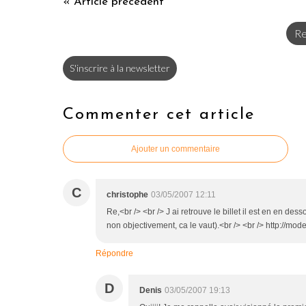
« Article précédent
Re
S'inscrire à la newsletter
Commenter cet article
Ajouter un commentaire
C
christophe
03/05/2007 12:11
Re,<br /> <br /> J ai retrouve le billet il est en en de
non objectivement, ca le vaut).<br /> <br /> http://mo
Répondre
D
Denis
03/05/2007 19:13