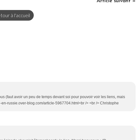
Article suivant »
tour à l'accueil
ssous (faut avoir un peu de temps devant soi pour pouvoir voir les liens, mais
de-en-russie.over-blog.com/article-5967704.html<br /> <br /> Christophe