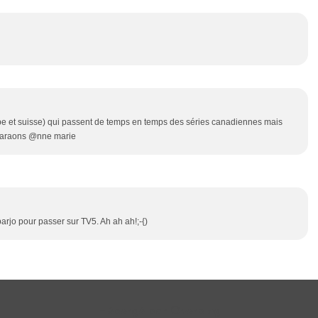
ope et suisse) qui passent de temps en temps des séries canadiennes mais
 pharaons @nne marie
barjo pour passer sur TV5. Ah ah ah!;-{)
Hébergé par
Overblog