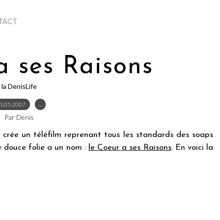
TACT
a ses Raisons
la DenisLife
1.05.2007
…
Par Denis
crée un téléfilm reprenant tous les standards des soaps
e douce folie a un nom :
le Coeur a ses Raisons
. En voici la