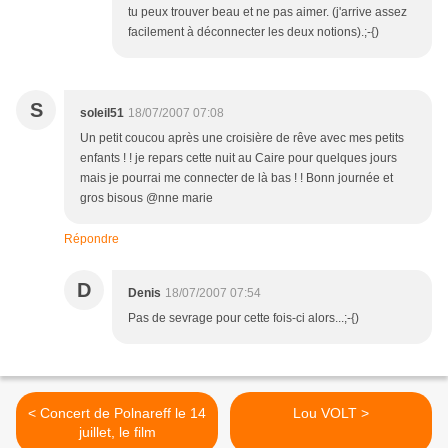
tu peux trouver beau et ne pas aimer. (j'arrive assez
facilement à déconnecter les deux notions).;-{)
S
soleil51
18/07/2007 07:08
Un petit coucou après une croisière de rêve avec mes petits
enfants ! ! je repars cette nuit au Caire pour quelques jours
mais je pourrai me connecter de là bas ! ! Bonn journée et
gros bisous @nne marie
Répondre
D
Denis
18/07/2007 07:54
Pas de sevrage pour cette fois-ci alors...;-{)
< Concert de Polnareff le 14
Lou VOLT >
juillet, le film