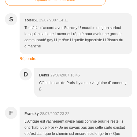
S
soleil51
29/07/2007 14:11
Tout à fai d'accord avec Francky ! ! maudite religion surtout
lorsqu'on sait que Louxor est réputé pour avoir une grande
communauté gay ! ! je rêve ! ! quelle hypocrisie ! ! Bisous du
dimanche
Répondre
D
Denis
29/07/2007 16:45
C'était le cas de Paris il y a une vingtaine d'années. ;-
{)
F
Francky
28/07/2007 23:22
L'Afrique est vachement divisé mais comme pour le reste ils
ont l'habitude !<br /> Je ne savais pas que cette carte existait
et c'est clair que le chemin est encore très long.<br /> Que