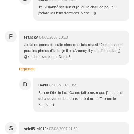
J'ai visionné ton lien et j'ai eu la chair de poule :
j'adore les feux d'artifices. Merci. ;-{)
F
Francky
04/08/2007 10:18
Je t'ai recconnu de suite alors c'est très réussi ! Je repasserai
pour les photos d'Italie, je file à Annecy, il y a la fête du lac ;)
@+ et bon week-end Denis !
Répondre
D
Denis
04/08/2007 10:21
Bonne fête du lac ! Ca me fait penser que j'ai un ami
qui a ouvert un bar dans la région... à Thonon le
Bains. ;-{)
S
soleil51:0010:
02/08/2007 21:50