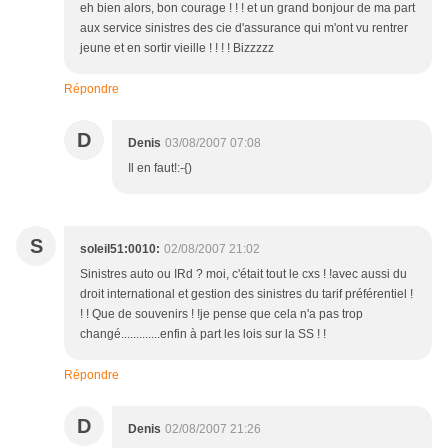
eh bien alors, bon courage ! ! ! et un grand bonjour de ma part
aux service sinistres des cie d'assurance qui m'ont vu rentrer
jeune et en sortir vieille ! ! ! ! Bizzzzz
Répondre
D
Denis
03/08/2007 07:08
Il en faut!:-{)
S
soleil51:0010:
02/08/2007 21:02
Sinistres auto ou IRd ? moi, c'était tout le cxs ! !avec aussi du
droit international et gestion des sinistres du tarif préférentiel !
! ! Que de souvenirs ! !je pense que cela n'a pas trop
changé.............enfin à part les lois sur la SS ! !
Répondre
D
Denis
02/08/2007 21:26