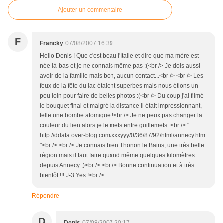
Ajouter un commentaire
F
Francky
07/08/2007 16:39
Hello Denis ! Que c'est beau l'Italie et dire que ma mère est
née là-bas et je ne connais même pas :(<br /> Je dois aussi
avoir de la famille mais bon, aucun contact...<br /> <br /> Les
feux de la fête du lac étaient superbes mais nous étions un
peu loin pour faire de belles photos :(<br /> Du coup j'ai filmé
le bouquet final et malgré la distance il était impressionnant,
telle une bombe atomique !<br /> Je ne peux pas changer la
couleur du lien alors je le mets entre guillemets :<br /> "
http://ddata.over-blog.com/xxxyyy/0/36/87/92/html/annecy.htm
"<br /> <br /> Je connais bien Thonon le Bains, une très belle
région mais il faut faire quand même quelques kilomètres
depuis Annecy ;)<br /> <br /> Bonne continuation et à très
bientôt !!! J-3 Yes !<br />
Répondre
D
Denis
07/08/2007 20:17