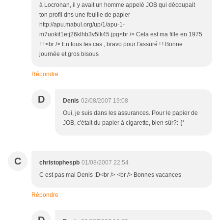
à Locronan, il y avait un homme appelé JOB qui découpait
ton profil dns une feuille de papier
http://apu.mabul.org/up/1/apu-1-
m7uokit1etj26klhb3v5lk45.jpg<br /> Cela est ma fille en 1975
! ! <br /> En tous les cas , bravo pour l'assuré ! ! Bonne
journée et gros bisous
Répondre
D
Denis
02/08/2007 19:08
Oui, je suis dans les assurances. Pour le papier de
JOB, c'était du papier à cigarette, bien sûr?:-{°
C
christophespb
01/08/2007 22:54
C est pas mal Denis :D<br /> <br /> Bonnes vacances
Répondre