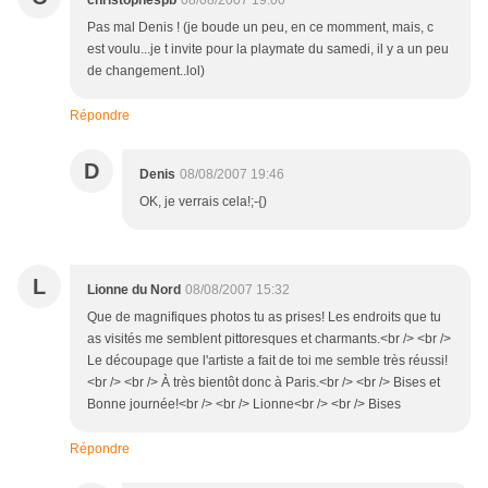
christophespb
08/08/2007 19:00
Pas mal Denis ! (je boude un peu, en ce momment, mais, c
est voulu...je t invite pour la playmate du samedi, il y a un peu
de changement..lol)
Répondre
D
Denis
08/08/2007 19:46
OK, je verrais cela!;-{)
L
Lionne du Nord
08/08/2007 15:32
Que de magnifiques photos tu as prises! Les endroits que tu
as visités me semblent pittoresques et charmants.<br /> <br />
Le découpage que l'artiste a fait de toi me semble très réussi!
<br /> <br /> À très bientôt donc à Paris.<br /> <br /> Bises et
Bonne journée!<br /> <br /> Lionne<br /> <br /> Bises
Répondre