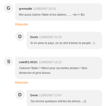
G
grenouille
12/08/2007 20:24
Moi aussi j'adore l'Italie et les italiens.........<br /> Biz
Répondre
D
Denis
12/08/2007 22:24
Si on aime le pays, on se doit d'aimer le peuple. :-)
S
soleil51:0010:
12/08/2007 13:13
J'adoore l'Italie ! ! Merci pour ces belles photos ! ! Bon
dimanche et gros bisous
Répondre
D
Denis
12/08/2007 13:47
J'ai encore quelques articles de prévus...;-{)