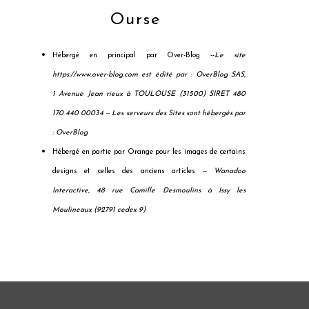
Ourse
Hébergé en principal par Over-Blog --
Le site
https://www.over-blog.com est édité par : OverBlog SAS,
1 Avenue Jean rieux à TOULOUSE (31500) SIRET 480
170 440 00034 --
Les serveurs des Sites sont hébergés par
: OverBlog
Hébergé en partie par Orange pour les images de certains
designs et celles des anciens articles --
Wanadoo
Interactive, 48 rue Camille Desmoulins à Issy les
Moulineaux (92791 cedex 9)