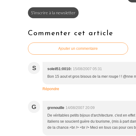
S'inscrire à la newsletter
Commenter cet article
Ajouter un commentaire
S
soleil51:0010:
15/08/2007 05:31
Bon 15 aout et gros bisous de la mer rouge ! ! @nne 
Répondre
G
grenouille
14/08/2007 20:09
De véritables petits bijoux d'architecture. c'est en ef
italiens se soucient guère du tourisme, (mis à part dan
de la chance.<br /> <br /> Meci en tous cas pour ces 