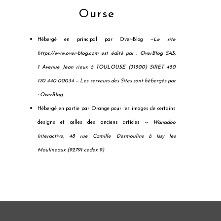
Ourse
Hébergé en principal par Over-Blog --
Le site
https://www.over-blog.com est édité par : OverBlog SAS,
1 Avenue Jean rieux à TOULOUSE (31500) SIRET 480
170 440 00034 --
Les serveurs des Sites sont hébergés par
: OverBlog
Hébergé en partie par Orange pour les images de certains
designs et celles des anciens articles --
Wanadoo
Interactive, 48 rue Camille Desmoulins à Issy les
Moulineaux (92791 cedex 9)