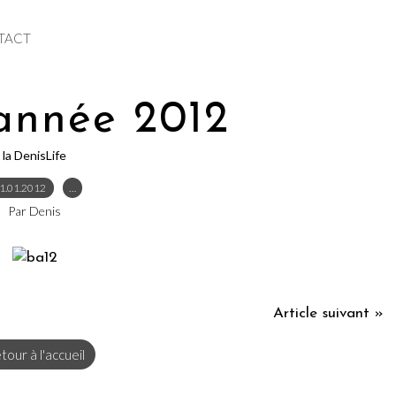
TACT
année 2012
la DenisLife
1.01.2012
…
Par Denis
Article suivant »
tour à l'accueil