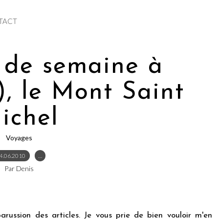
TACT
n de semaine à
), le Mont Saint
ichel
Voyages
4.06.2010
…
Par Denis
arussion des articles. Je vous prie de bien vouloir m'en