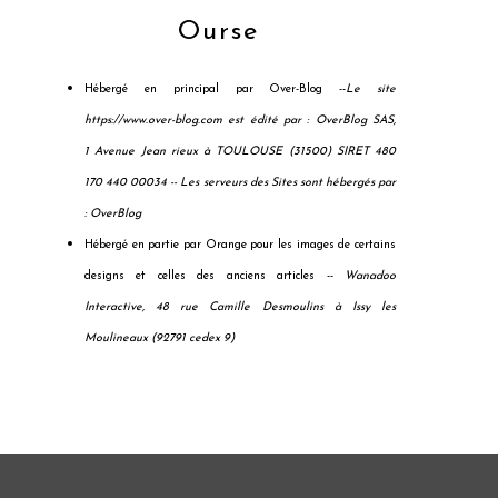
Ourse
Hébergé en principal par Over-Blog --
Le site
https://www.over-blog.com est édité par : OverBlog SAS,
1 Avenue Jean rieux à TOULOUSE (31500) SIRET 480
170 440 00034 --
Les serveurs des Sites sont hébergés par
: OverBlog
Hébergé en partie par Orange pour les images de certains
designs et celles des anciens articles --
Wanadoo
Interactive, 48 rue Camille Desmoulins à Issy les
Moulineaux (92791 cedex 9)