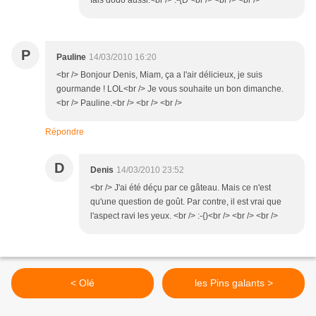
fais dodo aussi.<br /> :-{D <br /> <br /> <br />
P
Pauline
14/03/2010 16:20
<br /> Bonjour Denis, Miam, ça a l'air délicieux, je suis
gourmande ! LOL<br /> Je vous souhaite un bon dimanche.
<br /> Pauline.<br /> <br /> <br />
Répondre
D
Denis
14/03/2010 23:52
<br /> J'ai été déçu par ce gâteau. Mais ce n'est
qu'une question de goût. Par contre, il est vrai que
l'aspect ravi les yeux. <br /> :-{)<br /> <br /> <br />
< Olé
les Pins galants >