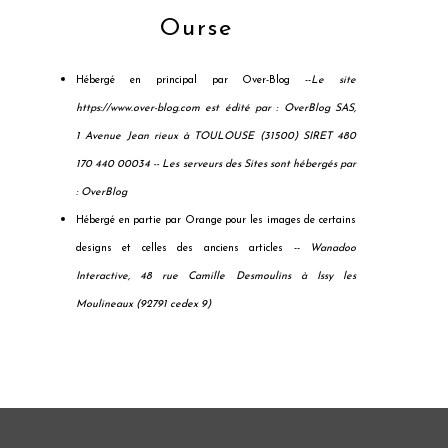
Ourse
Hébergé en principal par Over-Blog --
Le site
https://www.over-blog.com est édité par : OverBlog SAS,
1 Avenue Jean rieux à TOULOUSE (31500) SIRET 480
170 440 00034 --
Les serveurs des Sites sont hébergés par
: OverBlog
Hébergé en partie par Orange pour les images de certains
designs et celles des anciens articles --
Wanadoo
Interactive, 48 rue Camille Desmoulins à Issy les
Moulineaux (92791 cedex 9)