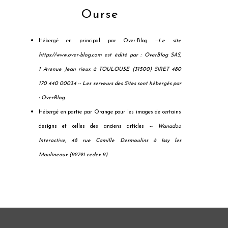
Ourse
Hébergé en principal par Over-Blog --
Le site
https://www.over-blog.com est édité par : OverBlog SAS,
1 Avenue Jean rieux à TOULOUSE (31500) SIRET 480
170 440 00034 --
Les serveurs des Sites sont hébergés par
: OverBlog
Hébergé en partie par Orange pour les images de certains
designs et celles des anciens articles --
Wanadoo
Interactive, 48 rue Camille Desmoulins à Issy les
Moulineaux (92791 cedex 9)