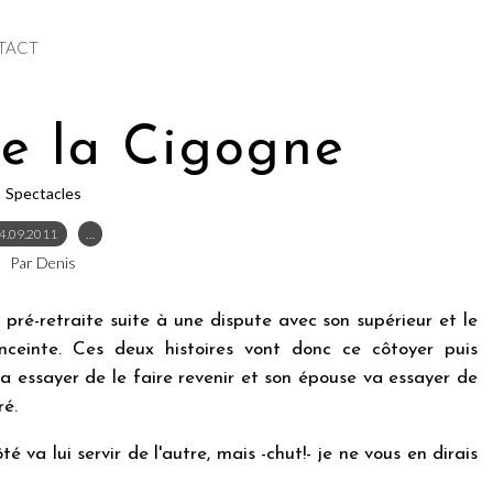
TACT
e la Cigogne
Spectacles
4.09.2011
…
Par Denis
ré-retraite suite à une dispute avec son supérieur et le
einte. Ces deux histoires vont donc ce côtoyer puis
va essayer de le faire revenir et son épouse va essayer de
ré.
té va lui servir de l'autre, mais -chut!- je ne vous en dirais