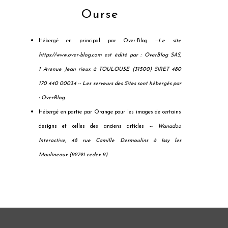
Ourse
Hébergé en principal par Over-Blog --
Le site
https://www.over-blog.com est édité par : OverBlog SAS,
1 Avenue Jean rieux à TOULOUSE (31500) SIRET 480
170 440 00034 --
Les serveurs des Sites sont hébergés par
: OverBlog
Hébergé en partie par Orange pour les images de certains
designs et celles des anciens articles --
Wanadoo
Interactive, 48 rue Camille Desmoulins à Issy les
Moulineaux (92791 cedex 9)