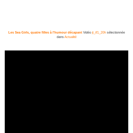
Les Sea Girls, quatre filles à l'humour décapant
Vidéo
jt_tf1_20h
sélectionnée
dans
Actualité