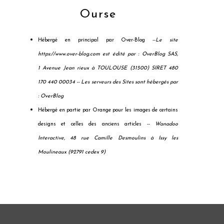
Ourse
Hébergé en principal par Over-Blog --
Le site
https://www.over-blog.com est édité par : OverBlog SAS,
1 Avenue Jean rieux à TOULOUSE (31500) SIRET 480
170 440 00034 --
Les serveurs des Sites sont hébergés par
: OverBlog
Hébergé en partie par Orange pour les images de certains
designs et celles des anciens articles --
Wanadoo
Interactive, 48 rue Camille Desmoulins à Issy les
Moulineaux (92791 cedex 9)