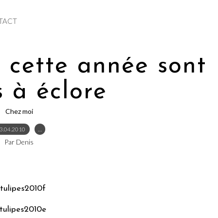
TACT
e cette année sont
s à éclore
Chez moi
3.04.2010
…
Par Denis