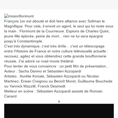
François 1er est abouté et doit faire alliance avec Soliman le
Magnifique. Pour cela, il envoit un agent, le seul qui lui reste sous
la main : Florimont de la Courneuve. Espions de Charles Quint,
jeune fille éplorée, peine de mort... rien ne lui sera épargné
jusqu'à Constantinople.
C'est très dynamique, c'est très drôle... c'est un télescopage
entre l'Histoire de France et notre culture télévisuelle actuelle :
secouez, agitez et vous obtiendrez cette grande bouffonnerie
réussie. J'ai adoré ce road movie théâtral.
Pour tenter de vous convaincre : un petit film de présentation...
Auteur : Sacha Danino et Sebastien Azzopardi
Artistes : Aurélie Konate, Sébastien Azzopardi ou Nicolas
Martinez, Erwan Creignou ou Benoît Moret, Guillaume Bouchede
ou Yannick Mazzilli, Franck Desmedt
Metteur en scène : Sébastien Azzopardi assisté de Romain
Canard
a