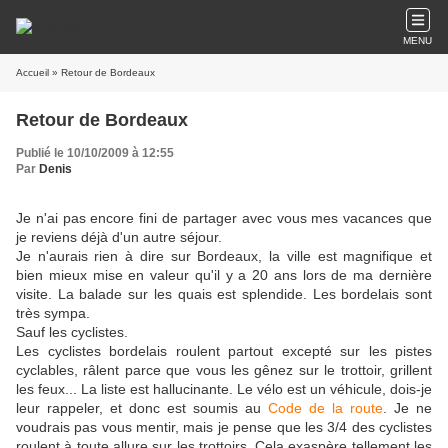
MENU
Accueil
» Retour de Bordeaux
Retour de Bordeaux
Publié le 10/10/2009 à 12:55
Par
Denis
Je n'ai pas encore fini de partager avec vous mes vacances que
je reviens déjà d'un autre séjour.
Je n'aurais rien à dire sur Bordeaux, la ville est magnifique et
bien mieux mise en valeur qu'il y a 20 ans lors de ma dernière
visite. La balade sur les quais est splendide. Les bordelais sont
très sympa.
Sauf les cyclistes.
Les cyclistes bordelais roulent partout excepté sur les pistes
cyclables, râlent parce que vous les gênez sur le trottoir, grillent
les feux... La liste est hallucinante. Le vélo est un véhicule, dois-je
leur rappeler, et donc est soumis au
Code de la route
. Je ne
voudrais pas vous mentir, mais je pense que les 3/4 des cyclistes
roulent à toute allure sur les trottoirs. Cela exaspère tellement les