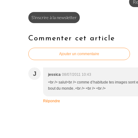
Re
S'inscrire à la newsletter
Commenter cet article
Ajouter un commentaire
J
jessica
08/07/2011 10:43
<br /> salut<br /> comme d’habitude tes images sont ex
bout du monde..<br /> <br /> <br />
Répondre