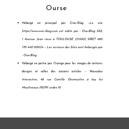
Ourse
Hébergé en principal par Over-Blog --
Le site
https://www.over-blog.com est édité par : OverBlog SAS,
1 Avenue Jean rieux à TOULOUSE (31500) SIRET 480
170 440 00034 --
Les serveurs des Sites sont hébergés par
: OverBlog
Hébergé en partie par Orange pour les images de certains
designs et celles des anciens articles --
Wanadoo
Interactive, 48 rue Camille Desmoulins à Issy les
Moulineaux (92791 cedex 9)