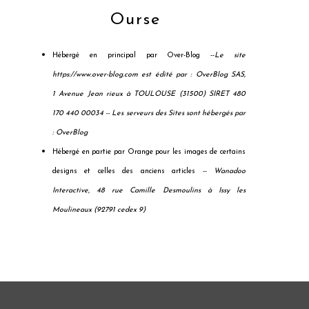
Ourse
Hébergé en principal par Over-Blog --
Le site
https://www.over-blog.com est édité par : OverBlog SAS,
1 Avenue Jean rieux à TOULOUSE (31500) SIRET 480
170 440 00034 --
Les serveurs des Sites sont hébergés par
: OverBlog
Hébergé en partie par Orange pour les images de certains
designs et celles des anciens articles --
Wanadoo
Interactive, 48 rue Camille Desmoulins à Issy les
Moulineaux (92791 cedex 9)