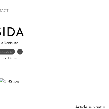
TACT
SIDA
la DenisLife
1.12.2010
…
Par Denis
Article suivant »