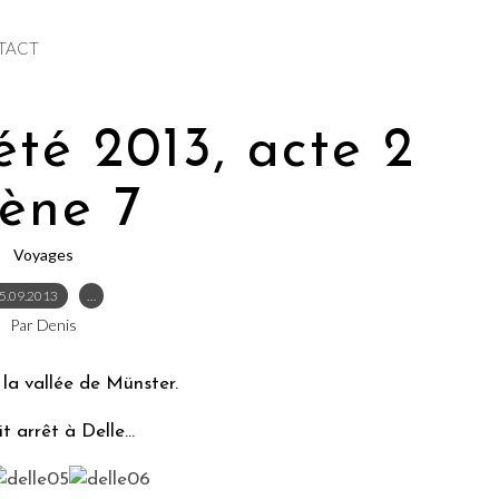
TACT
été 2013, acte 2
cène 7
Voyages
5.09.2013
…
Par Denis
 la vallée de Münster.
 arrêt à Delle...