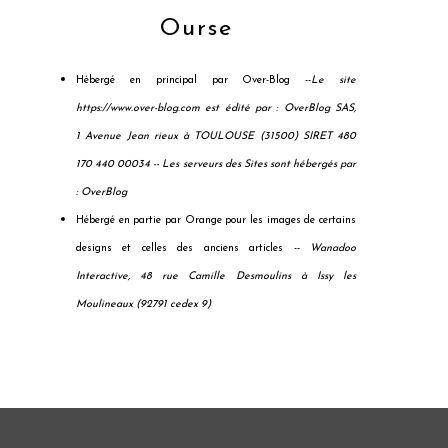
Ourse
Hébergé en principal par Over-Blog --
Le site
https://www.over-blog.com est édité par : OverBlog SAS,
1 Avenue Jean rieux à TOULOUSE (31500) SIRET 480
170 440 00034 --
Les serveurs des Sites sont hébergés par
: OverBlog
Hébergé en partie par Orange pour les images de certains
designs et celles des anciens articles --
Wanadoo
Interactive, 48 rue Camille Desmoulins à Issy les
Moulineaux (92791 cedex 9)