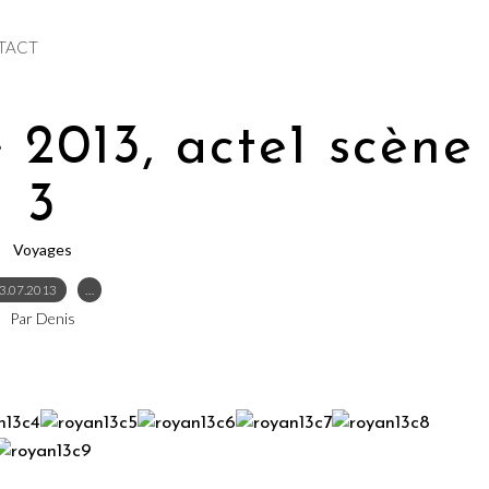
TACT
 2013, acte1 scène
3
Voyages
3.07.2013
…
Par Denis