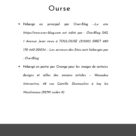
Ourse
Hébergé en principal par Over-Blog --
Le site
https://www.over-blog.com est édité par : OverBlog SAS,
1 Avenue Jean rieux à TOULOUSE (31500) SIRET 480
170 440 00034 --
Les serveurs des Sites sont hébergés par
: OverBlog
Hébergé en partie par Orange pour les images de certains
designs et celles des anciens articles --
Wanadoo
Interactive, 48 rue Camille Desmoulins à Issy les
Moulineaux (92791 cedex 9)