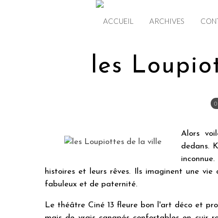
ACCUEIL
ARCHIVES
CON
les Loupiot
0
Alors voi
dedans. K
inconnue.
histoires et leurs rêves. Ils imaginent une v
fabuleux et de paternité.
Le théâtre Ciné 13 fleure bon l'art déco et pr
mais de vrais canapés confortables en cuir 