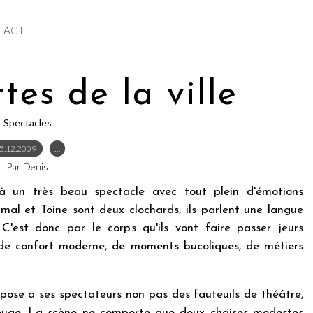
TACT
tes de la ville
Spectacles
5.12.2009
…
Par Denis
là un très beau spectacle avec tout plein d'émotions
mal et Toine sont deux clochards, ils parlent une langue
 C'est donc par le corps qu'ils vont faire passer jeurs
ie de confort moderne, de moments bucoliques, de métiers
opose a ses spectateurs non pas des fauteuils de théâtre,
rouge. La scène ne comporte que deux chaises modestes