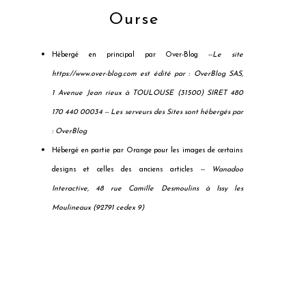
Ourse
Hébergé en principal par Over-Blog --
Le site
https://www.over-blog.com est édité par : OverBlog SAS,
1 Avenue Jean rieux à TOULOUSE (31500) SIRET 480
170 440 00034 --
Les serveurs des Sites sont hébergés par
: OverBlog
Hébergé en partie par Orange pour les images de certains
designs et celles des anciens articles --
Wanadoo
Interactive, 48 rue Camille Desmoulins à Issy les
Moulineaux (92791 cedex 9)