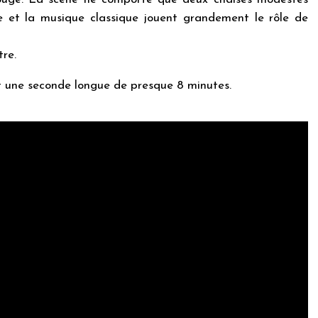
e et la musique classique jouent grandement le rôle de
re.
t une seconde longue de presque 8 minutes.