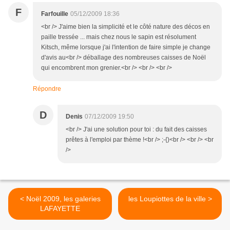
F
Farfouille
05/12/2009 18:36
<br /> J'aime bien la simplicité et le côté nature des décos en
paille tressée ... mais chez nous le sapin est résolument
Kitsch, même lorsque j'ai l'intention de faire simple je change
d'avis au<br /> déballage des nombreuses caisses de Noël
qui encombrent mon grenier.<br /> <br /> <br />
Répondre
D
Denis
07/12/2009 19:50
<br /> J'ai une solution pour toi : du fait des caisses
prêtes à l'emploi par thème !<br /> ;-{)<br /> <br /> <br
/>
< Noël 2009, les galeries
les Loupiottes de la ville >
LAFAYETTE